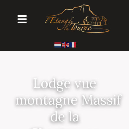
Lodge vue
montagne Massif
de la